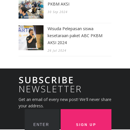
PKBM AKSI
30 Sep 2024
Wisuda Pelepasan siswa
kesetaraan paket ABC PKBM
AKSI 2024
26 Jul 2024
SUBSCRIBE
NEWSLETTER
Get an email of every new post! We'll never share
your address.