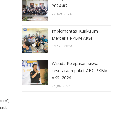
2024 #2
21 Oct 2024
Implementasi Kurikulum
Merdeka PKBM AKSI
30 Sep 2024
Wisuda Pelepasan siswa
kesetaraan paket ABC PKBM
AKSI 2024
26 Jul 2024
tto",
atk...