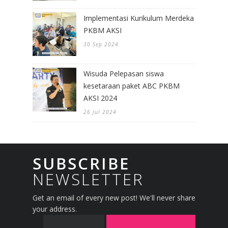
Implementasi Kurikulum Merdeka
PKBM AKSI
30 Sep 2024
Wisuda Pelepasan siswa
kesetaraan paket ABC PKBM
AKSI 2024
26 Jul 2024
SUBSCRIBE
NEWSLETTER
Get an email of every new post! We'll never share
your address.