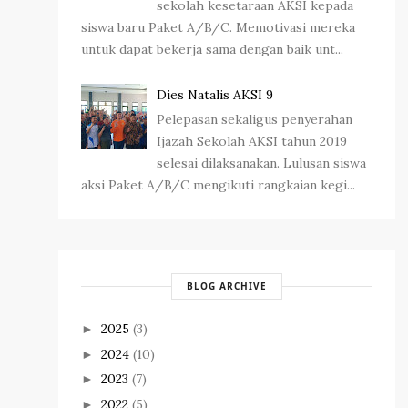
sekolah kesetaraan AKSI kepada
siswa baru Paket A/B/C. Memotivasi mereka
untuk dapat bekerja sama dengan baik unt...
Dies Natalis AKSI 9
Pelepasan sekaligus penyerahan
Ijazah Sekolah AKSI tahun 2019
selesai dilaksanakan. Lulusan siswa
aksi Paket A/B/C mengikuti rangkaian kegi...
BLOG ARCHIVE
2025
(3)
►
2024
(10)
►
2023
(7)
►
2022
(5)
►