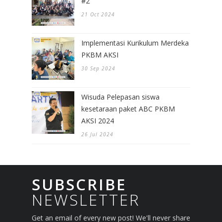
#2
21 Oct 2024
Implementasi Kurikulum Merdeka
PKBM AKSI
30 Sep 2024
Wisuda Pelepasan siswa
kesetaraan paket ABC PKBM
AKSI 2024
26 Jul 2024
SUBSCRIBE
NEWSLETTER
Get an email of every new post! We'll never share